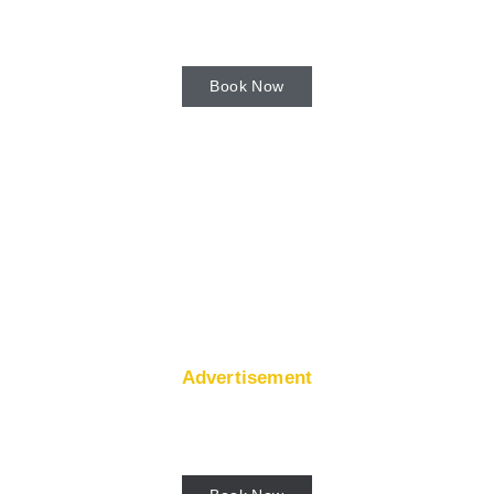
and sea at sunset.
Book Now
Advertisement
Visit the old city of Toledo in Spain